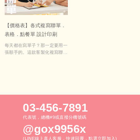
10張1340元 20張1800元 30張
為了讓你每天填表更輕鬆。
2320元 40張2820元 以上價格
包含上亮膜
(壓線加工費用每張10元，基本
【價格表】各式複寫聯單．
價250元，上亮膜每10張300
表格．點餐單 設計印刷
元，雙面亮膜基本價400元)
每天都在寫單子？那一定要用一
如需美編設計歡迎洽詢
張順手的。這款客製化複寫聯
單，專門幫店家提升效率：點
餐、銷售記錄、開報價、出貨備
份，一次書寫就能多聯同步，不
怕漏、不怕寫錯。尺寸、聯數、
欄位都能客製，想怎麼填就怎麼
做。讓你點單更快、記錄更清
楚、工作更順，一用就回不去。
03-456-7891
代表號，總機#9或直撥分機號碼
@gox9956x
(LINE線上真人客服，快速回覆，點選立即加入)