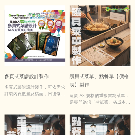
多頁式菜譜設計製作
護貝式菜單、點餐單【價格
表】製作
多頁式菜譜設計製作，可依需求
訂製內頁數量及稿面，日後修改
這款 A3 規格的重複書寫菜單，
菜色及變更價格方便
是專門為想「省紙張、省成本」
的店家設計。採用硬質卡材與護
膜加工，只要用白板筆書寫，就
可以輕鬆擦拭再利用，不需要每
天印新菜單、不用堆滿廢紙。視