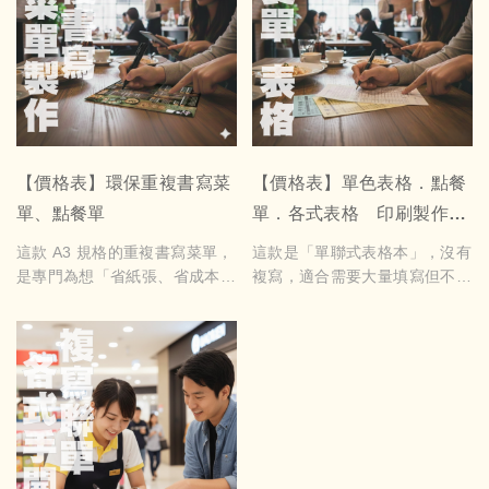
覺清晰、耐用度高，無論飲料
店、早餐店或市集攤位，都能長
期使用、環保又實用。
A3 200P 銅西卡雙面印刷 10張
1340元 20張1800元 30張2320
元 40張2820元 以上價格包含
護貝
(護貝每10張400元，基本價500
【價格表】環保重複書寫菜
【價格表】單色表格．點餐
元)
單、點餐單
單．各式表格 印刷製作
如需美編設計歡迎洽詢
G1304231
這款 A3 規格的重複書寫菜單，
這款是「單聯式表格本」，沒有
是專門為想「省紙張、省成本」
複寫，適合需要大量填寫但不需
的店家設計。採用硬質卡材與護
要留副本的店家使用。整本以膠
膜加工，只要用白板筆書寫，就
裝或釘裝方式製作，翻起來平
可以輕鬆擦拭再利用，不需要每
整、好寫、不怕透墨，一頁頁撕
天印新菜單、不用堆滿廢紙。視
下也很俐落。常見像是點餐單、
覺清晰、耐用度高，無論飲料
工作紀錄、每日清單、內部表格
店、早餐店或市集攤位，都能長
都超好用。欄位、格線、格式都
期使用、環保又實用。
可客製，想多方格、粗框、細框
A3 300P/400P 銅西卡雙面印刷
都行。簡單、耐用、好寫，就是