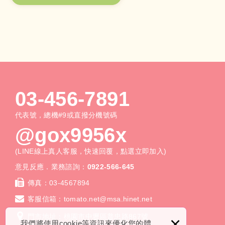
03-456-7891
代表號，總機#9或直撥分機號碼
@gox9956x
(LINE線上真人客服，快速回覆，點選立即加入)
意見反應．業務諮詢：
0922-566-645
傳真：
03-4567894
客服信箱：
tomato.net@msa.hinet.net
門市地址：桃園市中壢區普忠路867號
×
我們將使用cookie等資訊來優化您的體