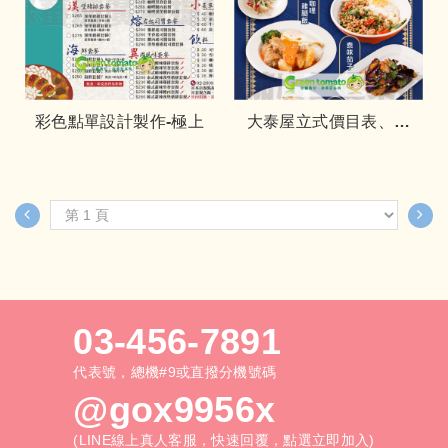
彩色點單設計製作-極上
大泰屋立式價目表、名
片型價目表設計製作
03-456-7891
代表號，總機#9或直撥分機號碼
@gox9956x
(LINE線上真人客服，快速回覆，點選立即加入)