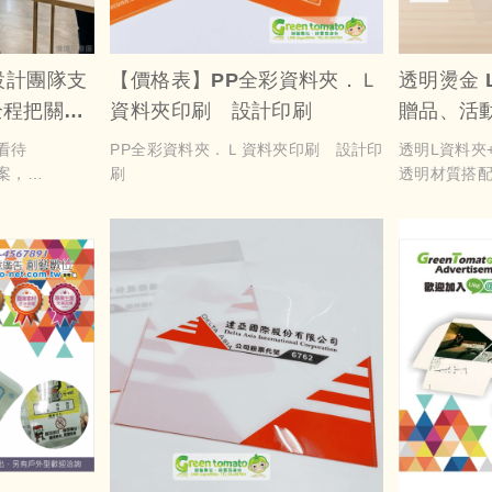
設計團隊支
【價格表】PP全彩資料夾．Ｌ
透明燙金 
全程把關｜
資料夾印刷 設計印刷
贈品、活
燙金 文件
看待
PP全彩資料夾．Ｌ資料夾印刷 設計印
透明L資料夾
案，
刷
透明材質搭
次曝光機會。
無論夾入文
，用印刷的經
升禮品質感
促銷禮包的
透明資料夾
加公司形象
在公司資料
和聯絡方式
別並記住公
清晰可見，
人一種高端
夾不僅可以
留下深刻的