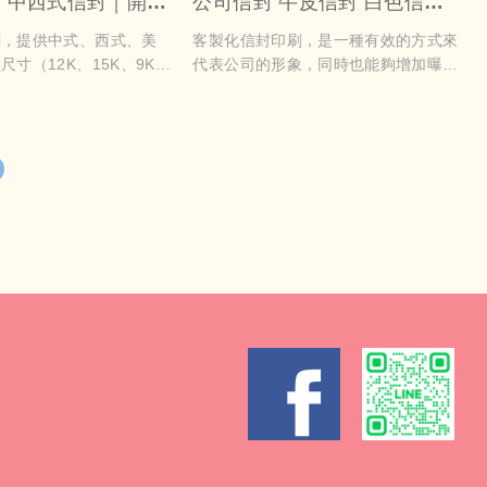
｜中西式信封｜開窗
公司信封 牛皮信封 白色信封
蝶信封｜企業品牌必備
中式信封 商用信封 台灣製造
刷，提供中式、西式、美
客製化信封印刷，是一種有效的方式來
可印刷
寸（12K、15K、9K、
代表公司的形象，同時也能夠增加曝光
款式（蝴蝶信封、開窗信
率。在現代商業競爭激烈的市場中，公
封），專為公司文件、品牌
司形象是一個重要的元素，可以標誌著
通知、會員資料寄送及電商
企業的價值觀和專業形象。客製化信封
高質感彩色印刷，色彩飽滿
印刷不僅能夠使信件更具吸引力，還能
化印刷公司Logo、地址
體現公司的創意和專業精神。此外，這
，紙材多樣：厚磅紙、道林
種獨特的印刷方式還能吸引更多的目
，兼顧質感與手感。下單流
光，提高信封被打開的機率，從而為公
援排版協助，快速出貨，提
司帶來更多的曝光。因此，這是一個非
與品牌辨識度。彩色信封印
常值得考慮的營銷策略，特別是對於那
封，更是品牌延伸，讓每一
些希望提升企業形象並吸引客戶的公司
下專業印象。
來說。