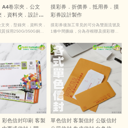
】A4卷宗夾．公文
摸彩券．折價券．抵用券．摸
夾．資料夾．設計印
彩券設計製作
5
公文夾．型錄夾．資料夾．
摸彩券後加工常見的可分為雙面流號及
質採用250G/350G銅西
1條中間撕線，分為存根聯及摸彩聯，
面亦可選擇上亮膜或霧模等
側可以做糊頭，方便分發使用，
料夾內頁可夾放型錄及名片
折價券，抵用券，摸彩券，兌換券等各
論是商業上或是公司行號應
式各樣的優惠券透過精美的設計成功吸
體現出專業質感
引了客人的目光。這些券提供
多樣化的優惠，讓消費者在購物時能夠
享受到更多的折扣或贈品。而透過巧妙
的設計，這些優惠券也成為商
家與消費者之間的商業橋樑，以吸引更
多潛在客戶和進一步推廣產品
】彩色信封印刷 客製
單色信封 客製信封 公版信封