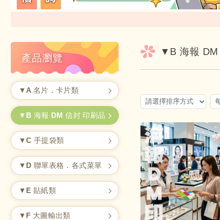
▼B 海報 D
產品瀏覽
▼A 名片．卡片類
▼B 海報 DM 信封 印刷品
▼C 手提袋類
▼D 聯單表格．各式菜單
▼E 貼紙類
▼F 大圖輸出類