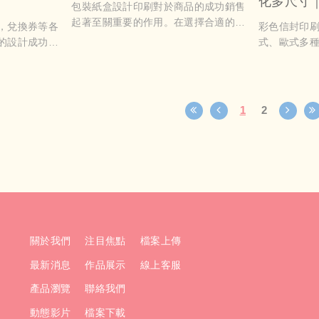
化多尺寸
包裝紙盒設計印刷對於商品的成功銷售
拉鍊 蝴
起著至關重要的作用。在選擇合適的包
，兌換券等各
彩色信封印
裝紙盒設計時，需要考慮到商品的特
的設計成功吸
式、歐式多種尺
性，目標受眾以及市場趨勢。適當的包
提供多樣化的
4K）及特殊
裝設計能夠吸引消費者的注意力，傳達
能夠享受到更
封、拉鍊信
出正確的品牌形象並增加購買意願。而
巧妙的設計，
郵件、帳單
一個獨特且精美的印刷設計則能提升產
消費者之間的
包裝設計。
1
2
品的附加價值，增加消費者的印象和喜
在客戶和進一
清晰，可客製
愛程度。因此，對於包裝紙盒設計印
或品牌圖案
刷，我們必須深入了解市場需求並運用
紙、美術紙
創意思維，以確保商品在競爭激烈的市
程簡單，支
場中脫穎而出。
升企業形象
刷不只是信
封信件都留
關於我們
注目焦點
檔案上傳
最新消息
作品展示
線上客服
產品瀏覽
聯絡我們
動態影片
檔案下載