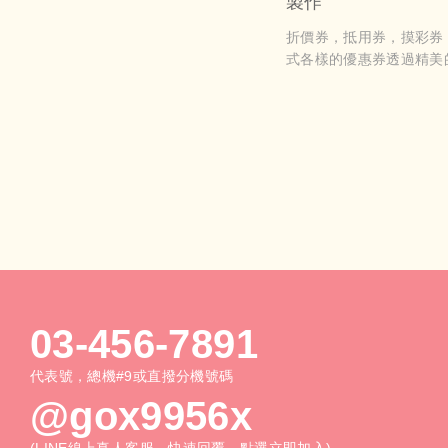
製作
折價券，抵用券，摸彩券
式各樣的優惠券透過精美
引了客人的目光。這些券
優惠，讓消費者在購物時
多的折扣或贈品。而透過
這些優惠券也成為商家與
商業橋樑，以吸引更多潛
步推廣產品
03-456-7891
代表號，總機#9或直撥分機號碼
@gox9956x