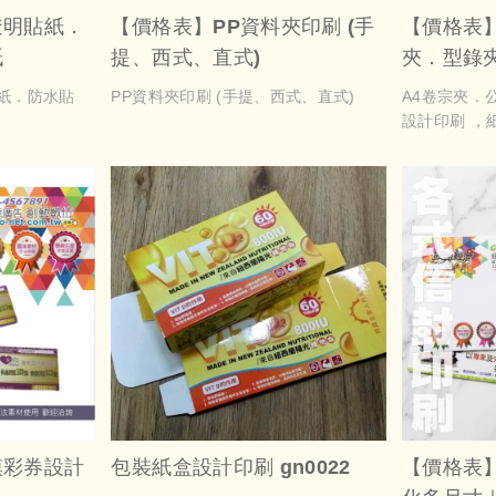
透明貼紙．
【價格表】PP資料夾印刷 (手
【價格表
紙
提、西式、直式)
夾．型錄
刷 gn010
紙．防水貼
PP資料夾印刷 (手提、西式、直式)
A4卷宗夾．
設計印刷 ，紙
卡製作，表
後加工；資
等資料，不
用上，更能
摸彩券設計
包裝紙盒設計印刷 gn0022
【價格表