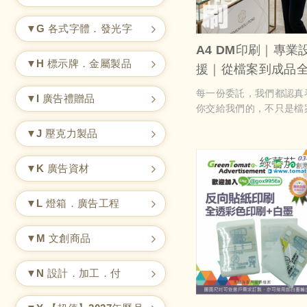
▼G 各式字體．發光字
A4 DM印刷｜專業
▼H 標示牌．金屬製品
援｜從檔案到成品
做你的印刷後盾
每一份委託，我們都認真
▼I 廣告禮贈品
你交給我們的，不只是檔
而是你的品牌形象與每一
▼J 壓克力製品
我們用設計的角度去理解
驗去完成。
▼K 廣告資材
▼L 燈箱．廣告工程
▼M 文創商品
▼N 設計．加工．付