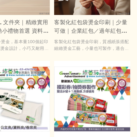
L 文件夾｜精緻實用
客製化紅包袋燙金印刷｜少量
動小禮物首選 資料夾
可做｜企業紅包／過年紅包袋
夾燙金
／婚禮紅包設計
+燙金，基本量100個起印
客製化紅包袋燙金印刷，質感紙張搭配
配燙金設計，小巧又耐用。
細緻燙金工藝，小量也可製作，適合過
件、筆記或小卡片，都能提
年、婚禮與企業活動使用。
，是企業活動、課程教材、
理想加值小物。
燙金設計製作是一種能夠增
的有效方式。這種設計可以
夾上印刷公司的名稱、標誌
，讓客戶在使用時更容易識
司。透明的設計能夠讓內容
同時燙金製作的效果也會給
、專業的感覺。這樣的資料
提升公司形象，還能給客戶
印象