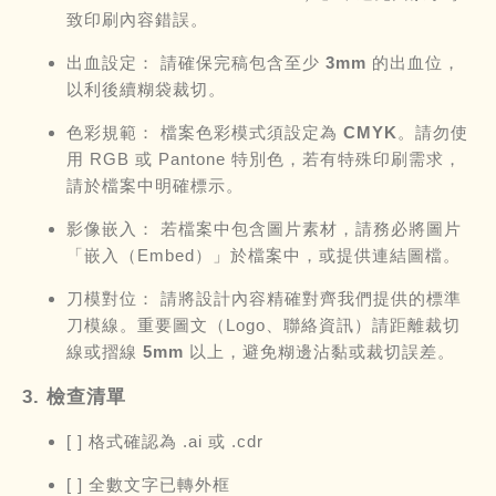
致印刷內容錯誤。
出血設定：
請確保完稿包含至少
3mm
的出血位，
以利後續糊袋裁切。
色彩規範：
檔案色彩模式須設定為
CMYK
。請勿使
用 RGB 或 Pantone 特別色，若有特殊印刷需求，
請於檔案中明確標示。
影像嵌入：
若檔案中包含圖片素材，請務必將圖片
「嵌入（Embed）」於檔案中，或提供連結圖檔。
刀模對位：
請將設計內容精確對齊我們提供的標準
刀模線。重要圖文（Logo、聯絡資訊）請距離裁切
線或摺線
5mm
以上，避免糊邊沾黏或裁切誤差。
3. 檢查清單
[ ] 格式確認為 .ai 或 .cdr
[ ] 全數文字已轉外框