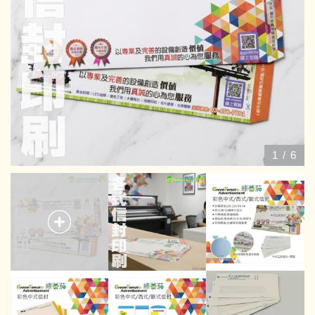
1
/
6