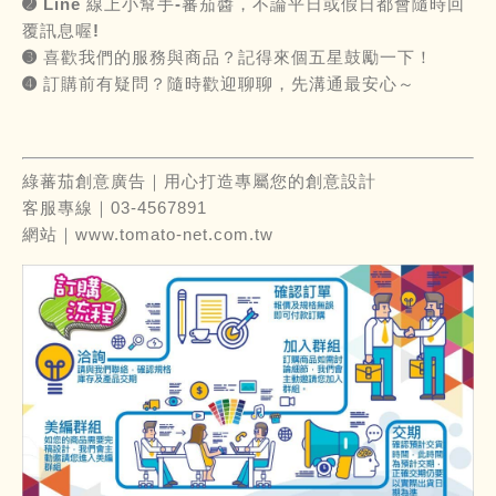
➋
Line
線上小幫手-蕃茄醬，不論平日或假日都會隨時回
覆訊息喔!
➌ 喜歡我們的服務與商品？記得來個五星鼓勵一下！
➍ 訂購前有疑問？隨時歡迎聊聊，先溝通最安心～
綠蕃茄創意廣告｜用心打造專屬您的創意設計
客服專線｜03-4567891
網站｜
www.tomato-net.com.tw