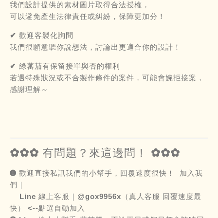
我們設計提供的素材圖片取得合法授權，
可以避免產生法律責任或糾紛，保障更加分！
✔ 歡迎客製化詢問
我們很願意聽你說想法，討論出更適合你的設計！
✔ 綠蕃茄有保留接單與否的權利
若遇特殊狀況或不合製作條件的案件，可能會婉拒接案，
感謝理解～
✿✿✿ 有問題？來這邊問！ ✿✿✿
➊ 歡迎直接私訊我們的小幫手，回覆速度很快！ 加入我
們｜
Line 線上客服｜@gox9956x（真人客服 回覆速度最
快） <--點選自動加入