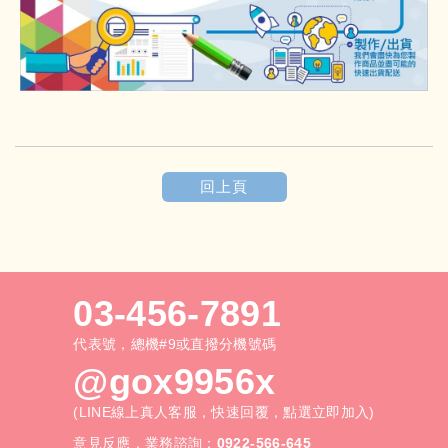
回上頁
03-456-7891
代表號，總機#9或直撥分機號碼
@gox9956x
(LINE線上真人客服，快速回覆，點選立即加入)
意見反應．業務諮詢：
0922-566-645