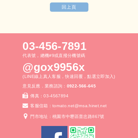
回上頁
03-456-7891
代表號，總機#9或直撥分機號碼
@gox9956x
(LINE線上真人客服，快速回覆，點選立即加入)
意見反應．業務諮詢：
0922-566-645
傳真：
03-4567894
客服信箱：
tomato.net@msa.hinet.net
門市地址：桃園市中壢區普忠路867號