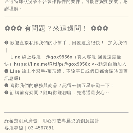
若遇特殊狀況或不合製作條件的案件，可能會婉拒接案，感
謝理解～
✿✿✿ 有問題？來這邊問！ ✿✿✿
➊ 歡迎直接私訊我們的小幫手，回覆速度很快！ 加入我們
｜
Line 線上客服｜@gox9956x（真人客服 回覆速度最
快）
https://line.me/R/ti/p/@gox9956x
<--點選自動加入
➋
Line
線上小幫手-蕃茄醬，不論平日或假日都會隨時回覆
訊息喔!
➌ 喜歡我們的服務與商品？記得來個五星鼓勵一下！
➍ 訂購前有疑問？隨時歡迎聊聊，先溝通最安心～
綠蕃茄創意廣告｜用心打造專屬您的創意設計
客服專線｜03-4567891