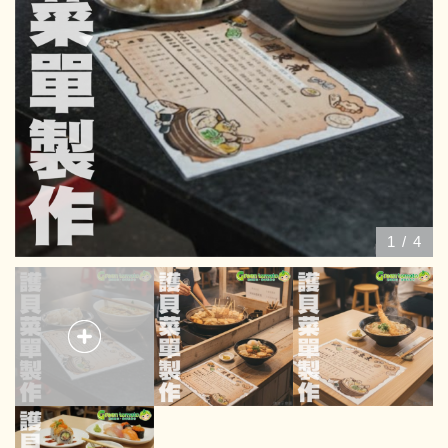
1
/
4