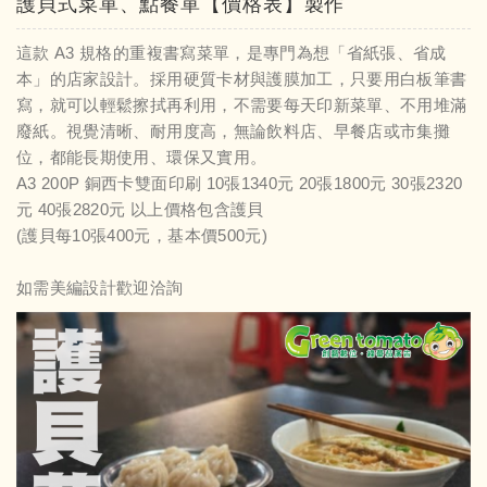
護貝式菜單、點餐單【價格表】製作
這款 A3 規格的重複書寫菜單，是專門為想「省紙張、省成
本」的店家設計。採用硬質卡材與護膜加工，只要用白板筆書
寫，就可以輕鬆擦拭再利用，不需要每天印新菜單、不用堆滿
廢紙。視覺清晰、耐用度高，無論飲料店、早餐店或市集攤
位，都能長期使用、環保又實用。
A3 200P 銅西卡雙面印刷 10張1340元 20張1800元 30張2320
元 40張2820元 以上價格包含護貝
(護貝每10張400元，基本價500元)
如需美編設計歡迎洽詢