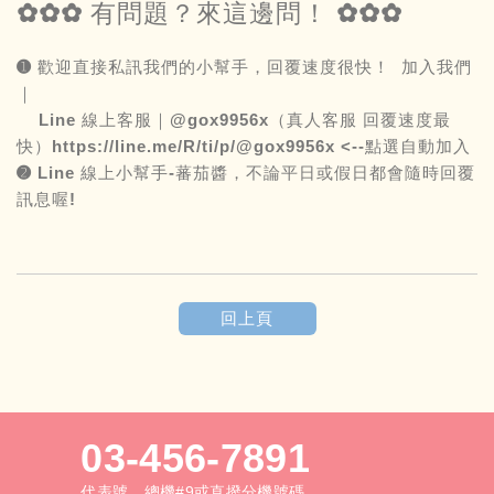
✿✿✿ 有問題？來這邊問！ ✿✿✿
➊ 歡迎直接私訊我們的小幫手，回覆速度很快！ 加入我們
｜
Line 線上客服｜@gox9956x（真人客服 回覆速度最
快）
https://line.me/R/ti/p/@gox9956x
<--點選自動加入
➋
Line
線上小幫手-蕃茄醬，不論平日或假日都會隨時回覆
訊息喔!
回上頁
03-456-7891
代表號，總機#9或直撥分機號碼