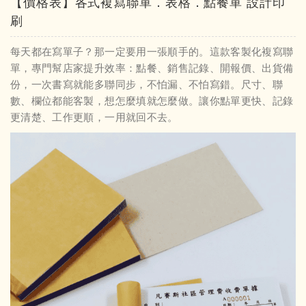
【價格表】各式複寫聯單．表格．點餐單 設計印
刷
每天都在寫單子？那一定要用一張順手的。這款客製化複寫聯
單，專門幫店家提升效率：點餐、銷售記錄、開報價、出貨備
份，一次書寫就能多聯同步，不怕漏、不怕寫錯。尺寸、聯
數、欄位都能客製，想怎麼填就怎麼做。讓你點單更快、記錄
更清楚、工作更順，一用就回不去。