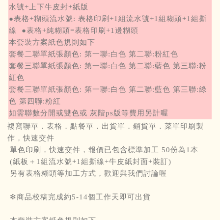
水號+上下牛皮封+紙版
●表格+糊頭流水號: 表格印刷+1組流水號+1組糊頭+1組撕
線 ●表格+純糊頭=表格印刷+1邊糊頭
本套裝方案紙色規則如下
套餐二聯單紙張顏色: 第一聯:白色 第二聯:粉紅色
套餐三聯單紙張顏色: 第一聯:白色 第二聯:藍色 第三聯:粉
紅色
套餐三聯單紙張顏色: 第一聯:白色 第二聯:藍色 第三聯:綠
色 第四聯:粉紅
如需聯數分開或雙色或 灰階ps版等費用另計喔
複寫聯單．表格．點餐單．出貨單．銷貨單．菜單印刷製
作，快速交件
單色印刷，快速交件，報價已包含標準加工 50份為1本
(紙板＋1組流水號+1組撕線+牛皮紙封面+裝訂)
另有表格糊頭等加工方式，歡迎與我們討論喔
✻商品校稿完成約5-14個工作天即可出貨