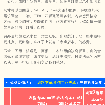
・公司／後勤：領料單、維修單、記錄單好整理又不怕搞丟
尺寸可以自由選，A4、A5、小張大張都能做。聯數也能依
需求調整，二聯、三聯、四聯通通可客製。內容想要格線、
方框、欄位調整，都能依你的工作方式來設計，確保每一欄
都真的好填、好看、好用。
另外還能加做流水號、封面紙板、撕線裝訂，把一整本做得
更扎實、更耐翻，拿在手上就有「專業店家」的感覺。
不管一天用十張還是一百張，一本好用的複寫聯單，真的會
讓你的營運更順、速度更快、紀錄更清楚。只要把你的內容
給我，剩下排版印刷都交給我們就好。
▼ 規格及價格▼
「
網路下單/詢價工作表單
」
完稿歡迎洽詢
2
複寫
聯單
表格 每本100張
表格 每本100張
本50份
(糊頭)
(糊頭+流水號)