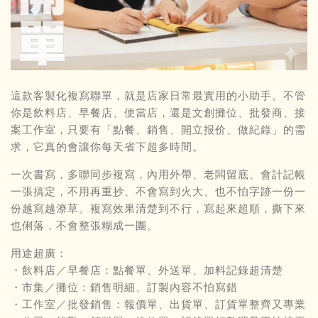
這款客製化複寫聯單，就是店家日常最實用的小助手。不管
你是飲料店、早餐店、便當店，還是文創攤位、批發商、接
案工作室，只要有「點餐、銷售、開立报价、做紀錄」的需
求，它真的會讓你每天省下超多時間。
一次書寫，多聯同步複寫，內用外帶、老闆留底、會計記帳
一張搞定，不用再重抄、不會寫到火大、也不怕字跡一份一
份越寫越潦草。複寫效果清楚到不行，寫起來超順，撕下來
也俐落，不會整張糊成一團。
用途超廣：
・飲料店／早餐店：點餐單、外送單、加料記錄超清楚
・市集／攤位：銷售明細、訂製內容不怕寫錯
・工作室／批發銷售：報價單、出貨單、訂貨單整齊又專業