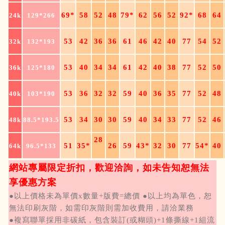
69*
58
52
48
79*
62
56
52
92*
68
64
24k
129*266
53
42
36
36
61
46
42
40
77
54
52
32k
132*193
53
40
34
34
61
42
40
38
77
52
50
36k
125*180
53
36
32
32
59
40
36
35
77
52
48
40k
103*190
53
34
30
30
59
40
34
33
77
52
46
48k
88.5*193.5
28
51
35*
26
59
43*
32
30
77
54*
40
64k
96.5*133
網站專屬限定折扣，歡迎洽詢，如未告知恕無法
享優惠方案
●以上價格未為單價x數量+版費=總價 ●以上均為單色，恕
無法印刷灰階，如需印灰階則需加收費用，請洽業務
●複寫聯單採用非碳紙，包含裝訂(或糊頭)+1條撕線+1組流