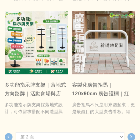
示、房仲廣告、活動指示牌及各
表格、編號、Logo、彩圖及企
類戶外宣傳用途。
業形象設計，適用於工廠管理、
5mm合成板
排程管理、學校教學、企業公告
表面平整、印刷效果佳，適合人
與設備標示，提供高品質客製化
形立牌、手舉牌、展覽展示及室
製作服務。
內廣告應用。
多功能指示牌支架｜落地式
客製化廣告拒馬｜
方向路牌｜活動會場與店面
120x90cm 廣告護欄｜紅黑
導引客製製作
白可選｜活動展場排隊導引
多功能指示牌支架採落地式設
廣告拒馬不只是用來圍起來，更
告示牌｜可訂製其他顏色
計，可依需求搭配不同造型與方
是最醒目的大型廣告看板。結合
向的牌面，內容可客製文字、圖
導引、安全與宣傳三大功能，適
案及LOGO。安裝簡單、展示清
合展場活動、商店門口、建案工
楚，適合店面、活動、展覽、校
地、停車場、夜市市集及各類公
園及各式空間導引使用。
共場所使用。上方廣告面可依需