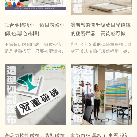
鋁合金標語框．價目表裱框
讓海報瞬間升級成目光磁鐵
(銀色/黑色邊框)
的秘密武器：高質感可掀式
拍拍框
不論是店內價目表、攤位公告，
告別又卡又重的傳統海報框，這
還是活動標語，只要搭配鋁合金
款可掀式拍拍框讓你輕鬆一掀即
框，整體質感立刻提升。框體輕
可換圖，十秒完成展示布置。鋁
巧耐用、黑銀雙色好搭、尺寸還
合金框體俐落耐用、透明面板清
能客製，是各種店家與展場最實
晰防塵，不論用於店鋪促銷、展
用的展示好物。
場資訊、品牌牆或各式公告，都
能讓你的海報從普通路人瞬間變
成視覺焦點。適用場景多、質感
全面提升，是專業展示與日常空
間布置的最佳選擇。
價格請參閱頁面說明
高吸力軟性磁布／造型磁布
客製白板 黑板 行事曆 設計