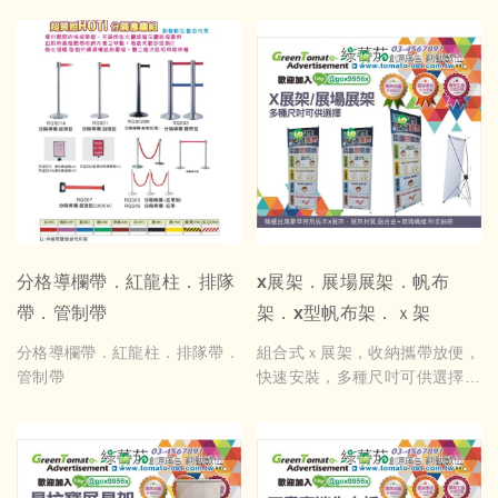
分格導欄帶．紅龍柱．排隊
x展架．展場展架．帆布
帶．管制帶
架．x型帆布架．ｘ架
分格導欄帶．紅龍柱．排隊帶．
組合式ｘ展架，收納攜帶放便，
管制帶
快速安裝，多種尺吋可供選擇，
附專用背袋，可協助製作文案內
容，歡迎洽詢