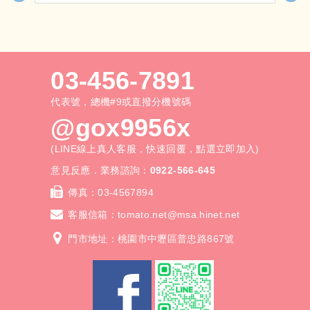
求客製設計，讓每一組拒馬都成
為會說話的宣傳工具。
寬120x高90x腳寬45cm
03-456-7891
代表號，總機#9或直撥分機號碼
@gox9956x
(LINE線上真人客服，快速回覆，點選立即加入)
意見反應．業務諮詢：
0922-566-645
傳真：
03-4567894
客服信箱：
tomato.net@msa.hinet.net
門市地址：桃園市中壢區普忠路867號