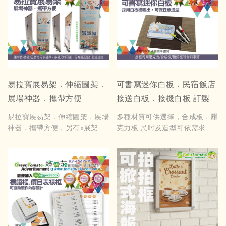
易拉寶展易架．伸縮圖架．
可書寫迷你白板．民宿飯店
展場神器．攜帶方便
接送白板．接機白板 訂製
易拉寶展易架．伸縮圖架．展場
多種材質可供選擇，合成板．壓
神器．攜帶方便，另有x展架，
克力板 尺吋及造型可依需求設
歡迎洽詢
計製作