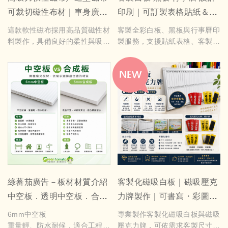
可裁切磁性布材｜車身廣告
印刷｜可訂製表格貼紙＆教
磁貼・展示用磁布材料
室辦公必備
這款軟性磁布採用高品質磁性材
客製全彩白板、黑板與行事曆印
料製作，具備良好的柔性與吸附
製服務，支援貼紙表格、客製化
力，可輕鬆吸附於鐵製表面。磁
排版，一次搞定工作規劃與資訊
布材質易裁剪、可依尺寸客製
管理。尺寸與內容皆可依需求設
化，是廣告展示、宣傳車身磁
計與輸出，實用又有質感
貼、標示磁布、磁性工藝裝飾等
多用途的理想磁性基材。
正常磁布1mm厚台灣製-含圖每
才250元起(寬度60cm內)，造型
磁布0.5mm含圖及造型每才350
元起，基本起訂價4才起
綠蕃茄廣告－板材材質介紹
客製化磁吸白板｜磁吸壓克
中空板．透明中空板．合成
力牌製作｜可書寫・彩圖印
板
刷・尺寸客製
6mm中空板
專業製作客製化磁吸白板與磁吸
重量輕、防水耐候，適合工程告
壓克力牌，可依需求客製尺寸、