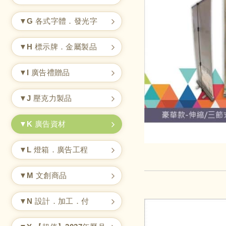
▼G 各式字體．發光字
▼H 標示牌．金屬製品
▼I 廣告禮贈品
▼J 壓克力製品
▼K 廣告資材
▼L 燈箱．廣告工程
▼M 文創商品
▼N 設計．加工．付