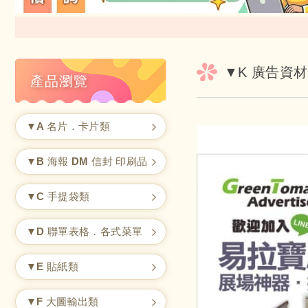
▼K 廣告資材
產品瀏覽
▼A 名片．卡片類
▼B 海報 DM 信封 印刷品
▼C 手提袋類
▼D 聯單表格．各式菜單
▼E 貼紙類
▼F 大圖輸出類