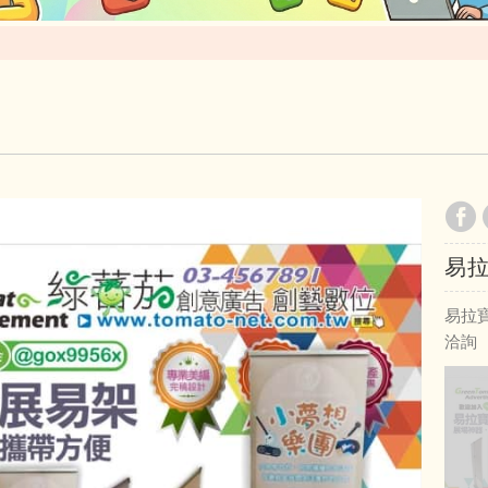
易
易拉
洽詢