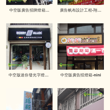
中空版廣告招牌燈箱設
廣告帆布設計工程-翔食
計製作-仿企口板-wm
堂
中空版迷你發光字燈箱-
中空版廣告招燈箱-nini
berry