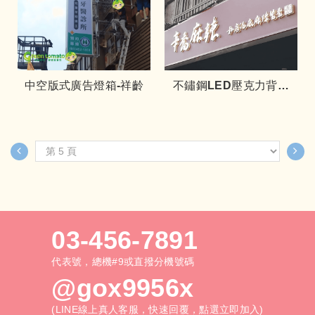
中空版式廣告燈箱-祥齡
不鏽鋼LED壓克力背發
光字招牌
03-456-7891
代表號，總機#9或直撥分機號碼
@gox9956x
(LINE線上真人客服，快速回覆，點選立即加入)