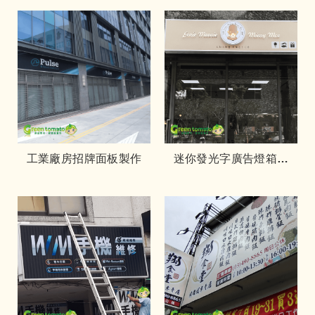
工業廠房招牌面板製作
迷你發光字廣告燈箱招
牌-點冰點醬