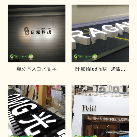
辦公室入口水晶字
阡那倫led招牌_烤漆摺
板-RAG