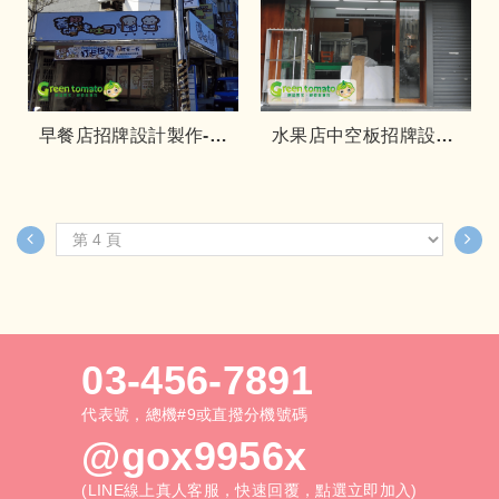
早餐店招牌設計製作-蕎
水果店中空板招牌設計-
思
一帆
03-456-7891
代表號，總機#9或直撥分機號碼
@gox9956x
(LINE線上真人客服，快速回覆，點選立即加入)