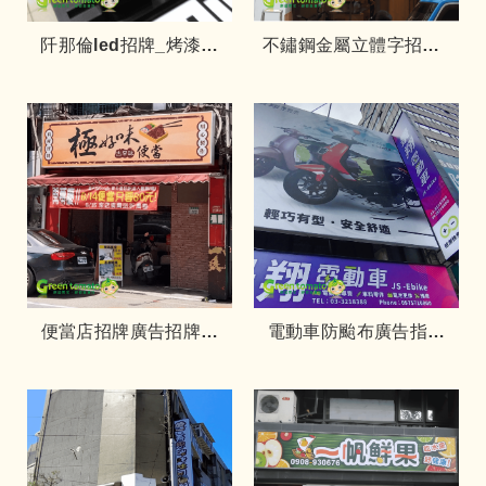
阡那倫led招牌_烤漆摺
不鏽鋼金屬立體字招牌_
板-OMG
浮腳-petit.
便當店招牌廣告招牌中
電動車防颱布廣告指牌
空版燈箱-極好味
燈箱製作-景翔