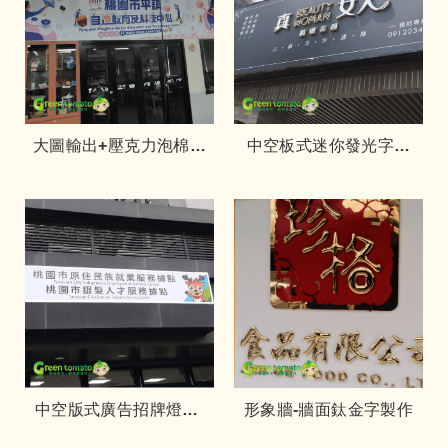
大圖輸出+壓克力泡棉設
中空板式迷你發光字招
計製作-平鎮國中
牌燈箱-真女人
中空版式廣告招牌燈箱-
形象牆-牆面鈦金字製作
就服處