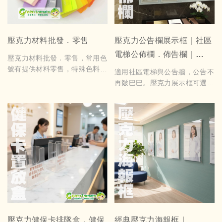
壓克力材料批發．零售
壓克力公告欄展示框｜社區
電梯公佈欄．佈告欄｜
壓克力材料批發．零售，常用色
2/4/6/8格可選｜可加社區名
號有提供材料零售，特殊色料需
適用社區電梯與公告牆，公告不
要訂製不零售，
稱｜尺吋格數均可訂製
再皺巴巴。壓克力展示框可選透
敝司壓克力常備厚度為2mm、
明底或白底，可加印社區名稱，
3mm、5mm、8mm及10mm，
2至8格可選，依空間量身設計
色料5mm以上需確認色號
製作，整齊又有質感。
價格請參閱下方說明
壓克力健保卡排隊盒．健保
經典壓克力海報框｜