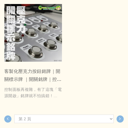
客製化壓克力按鈕銘牌｜開
關標示牌 ｜開關銘牌｜控制
面板識別標籤｜機台電箱指
控制面板再複雜，有了這塊「電
示牌 可訂製尺寸文字
源開啟」銘牌就不怕搞錯！
2mm 壓克力貼合製作，堅固美
觀、開孔精準，適合各式商用機
台與設備使用。
35x46.5mm壓克力銘牌+背膠
自備檔每片70元起(AI、CDR檔)