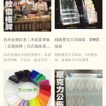
仿木紋價目表｜木紋菜單板
精緻壓克力目錄架．DM置
｜店面掛牌｜日式風格展示
放架
板 尺吋可依需求訂製
以高質感仿木紋材質製作，表面
精緻壓克力目錄架．DM置放
紋理清晰、不反光，能提升店家
架，多種款式可供選擇
空間的溫暖質感。適合咖啡廳、
飲料店、小吃攤與市集攤位使
用，可客製品項、尺寸與排版，
打造專屬的專業價目展示。
尺吋7x25cm 每片費用250元起
量大另有優惠，採用3mm壓克
力貼合製作，尺吋均可訂製，起
訂量3片