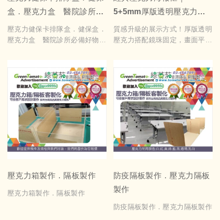
盒．壓克力盒 醫院診所必
5+5mm厚版透明壓克力｜
備好物 新設計斜面及檔板，
鏡珠固定｜公佈欄展示框｜
壓克力健保卡排隊盒．健保盒．
質感升級的展示方式！厚版透明
不易掉卡
尺寸客製｜門市活動告示牌
壓克力盒 醫院診所必備好物
壓克力搭配鏡珠固定，畫面平整
新設計斜面及檔板，不易掉卡
俐落、專業美觀，適用門市公
每個售價1000元未稅
告、活動海報、品牌展示，多種
正常規格:寬9cm*高20cm*深
尺寸可客製，打造專屬您的高質
6cm
感展示空間。
縮小規格:寬9cm*高15cm*深
壓克力海報框為常見之公佈欄的
6cm
一種，通常採用正面5mm壓克
(尺吋不包含底座，規格如有微
力(導斜邊角)+背面5mm壓克
調修正，請以實物為準)
力，
搭配鏡珠(裝飾螺絲)製作，成品
美觀大方，廣受歡迎，尺吋可依
需求訂製
壓克力箱製作．隔板製作
防疫隔板製作．壓克力隔板
製作
壓克力箱製作．隔板製作
防疫隔板製作．壓克力隔板製作