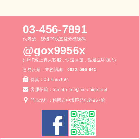
平方公分計價，無條件進位
小尺寸（≤50 cm²）：3.5 元 /
cm² 單片起價40元起
03-456-7891
中尺寸（51～150 cm²）：2.5
元 / cm²
代表號，總機#9或直撥分機號碼
大尺寸（151 cm²以上）：2.0
@gox9956x
元 / cm²
未達350元以350元計價
(LINE線上真人客服，快速回覆，點選立即加入)
製稿費 NT$35 元起／稿（依內
容複雜度計算），製稿基本價
意見反應．業務諮詢：
0922-566-645
NT$250 元／單。
傳真：
03-4567894
製稿費為客製排版與圖稿處理
費，一律外加計算；若提供完整
客服信箱：
tomato.net@msa.hinet.net
AI / CDR 檔案可視內容減免或
門市地址：桃園市中壢區普忠路867號
調整