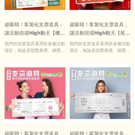
・三色手拉桿可選：灰色、紅
色、黑色可指定（若無特別註
明，將隨機出貨）
24x60cm 自備檔價每條380元
超吸睛！客製化支票道具，
超吸睛！客製化支票道具，
24x90cm 自備檔價每條420元
讓活動現場High翻天【機票
讓活動現場High翻天【尾牙
17x60cm 自備檔價每條350元
17x90cm自備檔價每條400元
款】
款 造型款】
我們的支票道具適用於多種活動
我們的支票道具適用於多種活動
基本訂購量3條起訂
場合，無論是頒獎典禮、婚禮、
場合，無論是頒獎典禮、婚禮、
特殊長度可以另外製作及報價
尾牙、捐贈儀式，或是生日派
尾牙、捐贈儀式，或是生日派
對、拍照打卡、創意活動，都能
對、拍照打卡、創意活動，都能
為您的活動增添亮點！內容可依
為您的活動增添亮點！內容可依
需求客製化，並提供可重複書寫
需求客製化，並提供可重複書寫
的支票道具，讓您使用白板筆即
的支票道具，讓您使用白板筆即
可輕鬆擦寫重複使用，方便又環
可輕鬆擦寫重複使用，方便又環
保！
保！
支票道具，A:正常尺吋寬110x
支票道具，A:正常尺吋寬110cm
高41cm $1600元起 B:縮小尺
1600元起 B:縮小尺吋寬90 cm
吋寬90x高34cm $1300元起
$1300元起
如需可白板筆重複書寫+600元
如需可白板筆重複書寫+600元
如需加LOGO+500元 美編費用
如需加LOGO+500元 美編費用
超吸睛！客製化支票道具，
超吸睛！客製化支票道具，