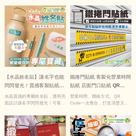
【水晶姓名貼】讓名字也能
鐵捲門貼紙 客製化營業時間
閃閃發光！質感客製貼紙登
貼紙 店面門口貼紙 QR
場！
Code貼紙 營業資訊貼紙 店
水晶質感的專屬姓名貼，透明亮
營業時間、聯絡方式、QR
面裝飾 Logo貼紙 可訂製
面設計讓名字閃閃發光！可客製
Code一次整合，打造清楚又專
中英文姓名與字型，適合文創攤
業的店面門口形象，支援客製尺
位、辦公識別、學生用品或禮物
寸與內容，讓顧客一眼掌握重
包裝使用。晶瑩剔透又有個性，
點。
貼在哪裡都顯眼有質感。
鐵捲門【縮小版】尺吋