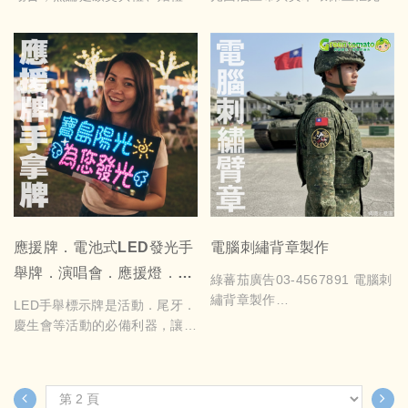
支票道具，A:正常尺吋寬110x
尾牙、捐贈儀式，或是生日派
結合，呈現出典雅且耐看的藝術
高41cm $1600元起 B:縮小尺
對、拍照打卡、創意活動，都能
作品。無論是現代風格還是經典
吋寬90x高34cm $1300元起
為您的活動增添亮點！內容可依
設計，您可以依需求選擇多種尺
如需可白板筆重複書寫+600元
需求客製化，並提供可重複書寫
寸，輕鬆為家居、辦公或商業空
如需加LOGO+500元 美編費用
的支票道具，讓您使用白板筆即
間增添視覺亮點。
另計，以上報價均為未稅價且不
可輕鬆擦寫重複使用，方便又環
含運送
保！
正常交期為定稿後隔5個工作
天，急件費用另計
支票道具，A:正常尺吋寬110x
高41cm $1600元起 B:縮小尺
吋寬90x高34cm $1300元起
如需可白板筆重複書寫+600元
應援牌．電池式LED發光手
電腦刺繡背章製作
如需加LOGO+500元 美編費用
舉牌．演唱會．應援燈．生
另計，以上報價均為未稅價且不
綠蕃茄廣告03-4567891 電腦刺
含運送
日派對．粉絲氣粉道具
繡背章製作
LED手舉標示牌是活動．尾牙．
正常交期為定稿後隔5個工作
背面加工可選擇：魔鬼氈．熱熔
慶生會等活動的必備利器，讓您
天，急件費用另計
膠．自黏膠．別針
輕鬆成為焦點。無需插電，3號
加工範圍10cm內，最多9個顏
電池供電，輕便設計讓攜帶方
色，會依您檔案內的顏色挑選相
便；可依內容訂製，展現獨特風
似的線色
格。握把設計舒適，長時間使用