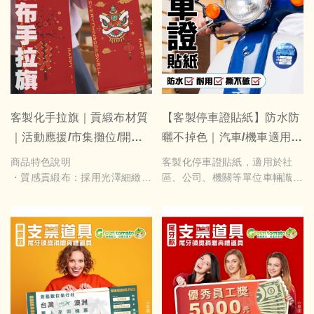
價格方案
尺吋【高4.5cm*寬60cm】編號
單份（1張）：240元／份（每
1~42號 每條100元，如需修改
筆訂單最少 2 份）
內容每條200元起
3 份以上同人名優惠：180 元／
尺吋【高4.5cm*寬60cm】套裝
份
A~H款 每款600元，如需修改內
6 份以上同人名優惠：130 元／
容每款900元起
份
6 份不同人名：190 元／份
鐵捲門【正常版】尺吋
客製化手拉旗｜貢緞布材質
【客製停車證貼紙】防水防
註：顏色由設計師綜合搭配，每
尺吋【高6.5cm*寬90cm】編號
｜活動應援/市集攤位/開幕
曬不掉色｜汽車/機車適用｜
份字型需一致。
1~42號 每條150元，如需修改
內容每條250元起
宣傳都超適合！
公司/社區專用識別貼｜可印
商品特色說明
客製化停車證貼紙，適用於社
尺吋【高6.5cm*寬90cm】套裝
名字可套印-PVC貼紙
・質感貢緞布：採用光澤細緻的
區、公司、機關等單位車輛識別
A~H款 每款900元，如需修改內
貢緞布，寬度有 17cm 與 24cm
管理。多款材質與版型可選，支
容每款1200元起
兩種選擇，長度可依需求客製
援防水防曬、資料套印，少量也
化，想多長就多長！
能製作。可貼於機車上方或汽車
・單面彩印輸出：色彩鮮明、不
擋風玻璃內側，清楚好辨識，管
反光，無論白天黑夜都好看！
理更有制度！
・輕巧好攜帶：可捲收放包包，
戶外防水耐久PVC貼紙，價格請
不佔空間，方便移動或現場突發
參閱下表
使用