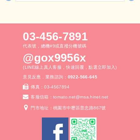
本項加工需加收製版費
也ＯＫ，適用於各種室內外場
合。無論加油助威、祝福壽星，
或吸引聚會目光，選擇LED標示
牌，讓您的熱情與創意在活動中
03-456-7891
閃耀！
常規尺吋:20*40cm 優惠價2700
代表號，總機#9或直撥分機號碼
元起 30*40cm 優惠價 3000元
@gox9956x
起 30*50cm 優惠價3200元起
40*60cm優惠價3500元起
(LINE線上真人客服，快速回覆，點選立即加入)
本報價為不含舉桿，如需舉桿
+300元/隻
意見反應．業務諮詢：
0922-566-645
傳真：
03-4567894
客服信箱：
tomato.net@msa.hinet.net
門市地址：桃園市中壢區普忠路867號