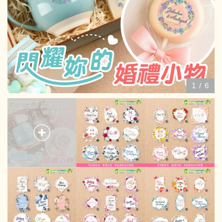
1
/
6