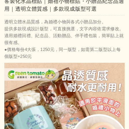
客製化水晶標貼｜婚禮小物標貼・小贈品紀念品適
用｜透明立體質感｜多款現成版型可選
透明立體水晶質感，為婚禮小物與各式小贈品加分。
提供多款現成設計版型，可直接挑選，文字內容依需求修改。
適用婚禮回禮、紀念品、活動贈品、伴手禮包裝，簡單貼上就
很有感。
●價格每份4大張，1250元，同一版型，如需第二版型以上每
個版型+250元