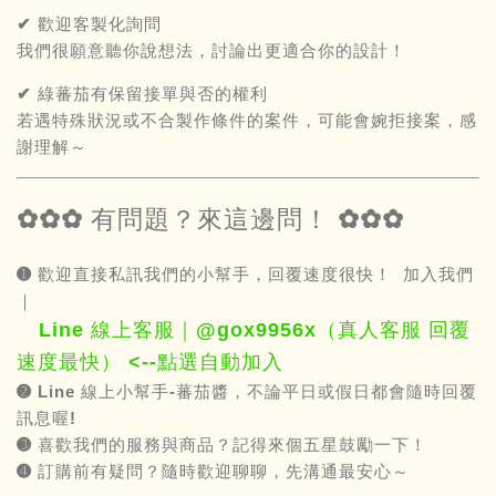
✔ 歡迎客製化詢問
我們很願意聽你說想法，討論出更適合你的設計！
✔ 綠蕃茄有保留接單與否的權利
若遇特殊狀況或不合製作條件的案件，可能會婉拒接案，感
謝理解～
✿✿✿ 有問題？來這邊問！ ✿✿✿
➊ 歡迎直接私訊我們的小幫手，回覆速度很快！ 加入我們
｜
Line 線上客服｜@gox9956x（真人客服 回覆
速度最快） <--點選自動加入
➋
Line
線上小幫手-蕃茄醬，不論平日或假日都會隨時回覆
訊息喔!
➌ 喜歡我們的服務與商品？記得來個五星鼓勵一下！
➍ 訂購前有疑問？隨時歡迎聊聊，先溝通最安心～