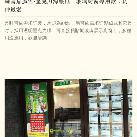
綠蕃茄廣告-壓克力海報框．玻璃廚窗專用款．房
仲最愛
尺吋可依需求訂製，常規為a4款，另可依需求訂製a3或其它尺
吋，採用透明壓克力膠，可直接黏貼於玻璃展示廚窗上，多種
用途應用，歡迎洽詢