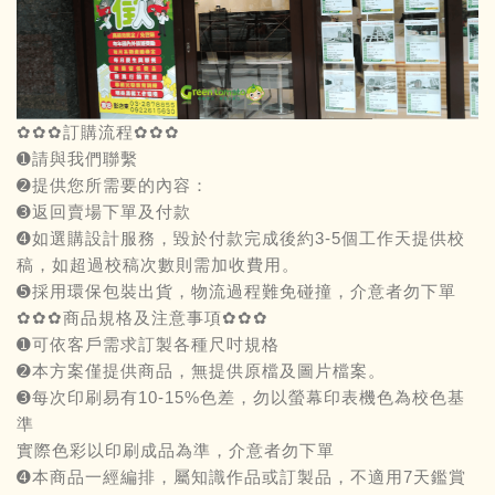
✿✿✿訂購流程✿✿✿
➊請與我們聯繫
➋提供您所需要的內容：
➌返回賣場下單及付款
➍如選購設計服務，毀於付款完成後約3-5個工作天提供校
稿，如超過校稿次數則需加收費用。
➎採用環保包裝出貨，物流過程難免碰撞，介意者勿下單
✿✿✿商品規格及注意事項✿✿✿
➊可依客戶需求訂製各種尺吋規格
➋本方案僅提供商品，無提供原檔及圖片檔案。
➌每次印刷易有10-15%色差，勿以螢幕印表機色為校色基
準
實際色彩以印刷成品為準，介意者勿下單
➍本商品一經編排，屬知識作品或訂製品，不適用7天鑑賞