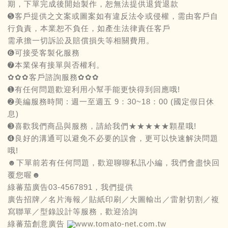
期，下單完成後開始製作，恕無法提供退貨退款
➎客戶提供之文案或圖案如有違反法令或侵權，需由客戶自
行負責，本業恕不負任，如產生法律責任客戶
需承擔一切訴訟及賠償損失等相關費用。
➏可接受客製化服務
➐本業保有接單與否權利。
✿✿✿客戶諮詢服務✿✿✿
➊有任何問題歡迎利用小幫手能更快得到回應哦!
➋美編服務時間 : 週一至週五 9：30~18：00 (國定假日休
息)
➌喜歡我們商品與服務，請給我們★★★★★顆星哦!
➍良好的溝通可以避免不必要的誤會，更可以快速解決問題
哦!
☻下單前若有任何問題，歡迎聊聊私訊小編，我們會盡快回
覆您喔☻
綠蕃茄廣告03-4567891，我們提供
廣告招牌／名片海報／貼紙印刷／大圖輸出／雷射切割／複
寫聯單／型錄設計等服務，歡迎洽詢
綠蕃茄創意廣告
www.tomato-net.com.tw