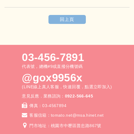
回上頁
03-456-7891
代表號，總機#9或直撥分機號碼
@gox9956x
(LINE線上真人客服，快速回覆，點選立即加入)
意見反應．業務諮詢：
0922-566-645
傳真：
03-4567894
客服信箱：
tomato.net@msa.hinet.net
門市地址：桃園市中壢區普忠路867號