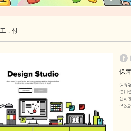
加工．付
保
保障
使用
公司
們設