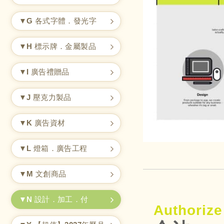
▼G 各式字體．發光字
▼H 標示牌．金屬製品
▼I 廣告禮贈品
▼J 壓克力製品
▼K 廣告資材
▼L 燈箱．廣告工程
▼M 文創商品
▼N 設計．加工．付
Authorize