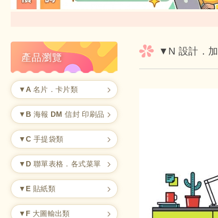
▼N 設計．
產品瀏覽
▼A 名片．卡片類
▼B 海報 DM 信封 印刷品
▼C 手提袋類
▼D 聯單表格．各式菜單
▼E 貼紙類
▼F 大圖輸出類