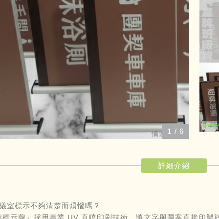
1
/
6
詳細介紹
議室標示不夠清楚而煩惱嗎？
牌標示牌」採用專業 UV 直噴印刷技術，將文字與圖案直接印