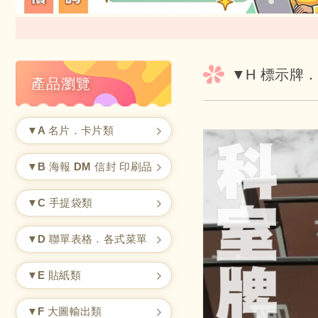
▼H 標示牌
產品瀏覽
▼A 名片．卡片類
▼B 海報 DM 信封 印刷品
▼C 手提袋類
▼D 聯單表格．各式菜單
▼E 貼紙類
▼F 大圖輸出類