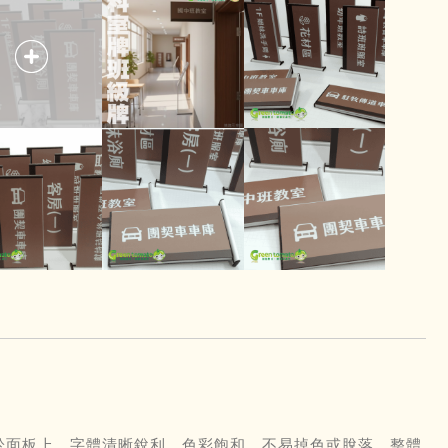
製於面板上，字體清晰銳利、色彩飽和，不易掉色或脫落，整體