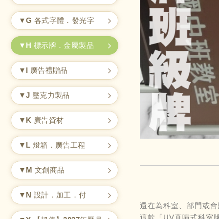
▼G 各式字體．發光字
▼H 標示牌．金屬製品
▼I 廣告禮贈品
▼J 壓克力製品
▼K 廣告資材
▼L 燈箱．廣告工程
▼M 文創商品
▼N 設計．加工．付
還在為科室、部門或會
這款「UV直噴式科室