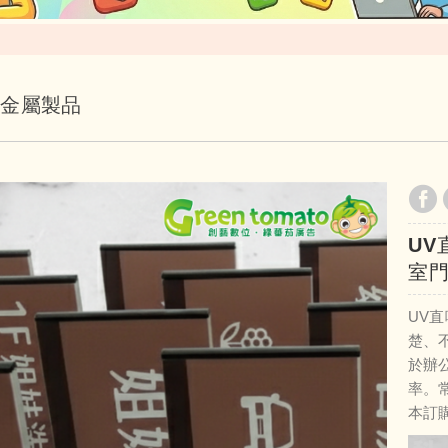
．金屬製品
UV
室門
UV
楚、
於辦
率。常
本訂