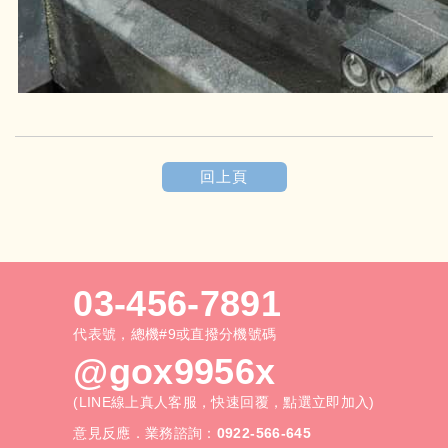
回上頁
03-456-7891
代表號，總機#9或直撥分機號碼
@gox9956x
(LINE線上真人客服，快速回覆，點選立即加入)
意見反應．業務諮詢：
0922-566-645