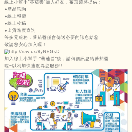
線上小幫手"蕃茄醬"加入好友，蕃茄醬將提供：
●產品諮詢
●線上報價
●線上校稿
●出貨進度查詢
等多元服務，蕃茄醬僅會傳送必要的訊息給您
敬請您安心加入喔！
http://nav.cx/8yNEGsD
加入線上小幫手-"蕃茄醬"後，請傳個訊息給蕃茄醬
喔~以利加快速度為您服務!!