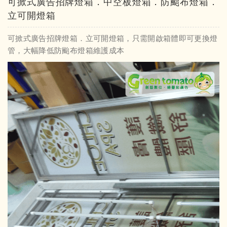
可掀式廣告招牌燈箱．中空板燈箱．防颱布燈箱．
立可開燈箱
可掀式廣告招牌燈箱．立可開燈箱，只需開啟箱體即可更換燈
管，大幅降低防颱布燈箱維護成本