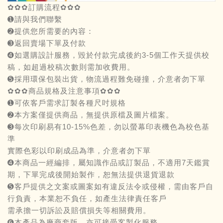
✿✿✿訂購流程✿✿✿
➊請與我們聯繫
➋提供您所需要的內容：
➌返回賣場下單及付款
➍如選購設計服務，毀於付款完成後約3-5個工作天提供校
稿，如超過校稿次數則需加收費用。
➎採用環保包裝出貨，物流過程難免碰撞，介意者勿下單
✿✿✿商品規格及注意事項✿✿✿
➊可依客戶需求訂製各種尺吋規格
➋本方案僅提供商品，無提供原檔及圖片檔案。
➌每次印刷易有10-15%色差，勿以螢幕印表機色為校色基
準
實際色彩以印刷成品為準，介意者勿下單
➍本商品一經編排，屬知識作品或訂製品，不適用7天鑑賞
期，下單完成後開始製作，恕無法提供退貨退款
➎客戶提供之文案或圖案如有違反法令或侵權，需由客戶自
行負責，本業恕不負任，如產生法律責任客戶
需承擔一切訴訟及賠償損失等相關費用。
➏本產品為廠商套版，亦可接受客製化服務