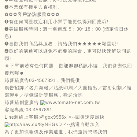
➐本業保有接單與否權利。
✿✿✿客戶諮詢服務✿✿✿
➊有任何問題歡迎利用小幫手能更快得到回應哦!
➋美編服務時間 : 週一至週五 9：30~18：00 (國定假日休
息)
➌喜歡我們商品與服務，請給我們★★★★★顆星哦!
➍良好的溝通可以避免不必要的誤會，更可以快速解決問題
哦!
☻下單前若有任何問題，歡迎聊聊私訊小編，我們會盡快回
覆您喔☻
綠蕃茄廣告03-4567891，我們提供
廣告招牌／名片海報／貼紙印刷／大圖輸出／雷射切割／複
寫聯單／型錄設計等服務，歡迎洽詢
綠蕃茄創意廣告
www.tomato-net.com.tw
客服專線:03-4567891
Line賴線上客服:@gox9956x <--回覆速度最快
http://nav.cx/8yNEGsD
<--點選自動加入
為了更加快報價及作業速度，我們邀請您將我們