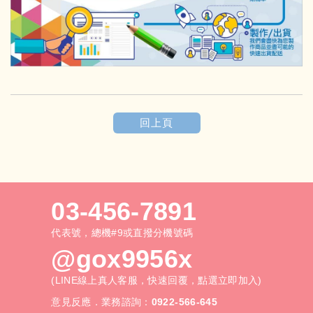
回上頁
03-456-7891
代表號，總機#9或直撥分機號碼
@gox9956x
(LINE線上真人客服，快速回覆，點選立即加入)
意見反應．業務諮詢：
0922-566-645