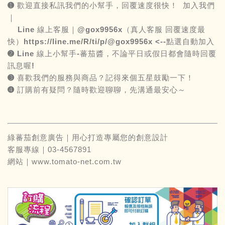
➊ 歡迎直接私訊我們的小幫手，回覆速度很快！ 加入我們
｜
Line 線上客服｜@gox9956x（真人客服 回覆速度最
快）
https://line.me/R/ti/p/@gox9956x
<--點選自動加入
➋
Line
線上小幫手-蕃茄醬，不論平日或假日都會隨時回覆
訊息喔!
➌ 喜歡我們的服務與商品？記得來個五星鼓勵一下！
➍ 訂購前有疑問？隨時歡迎聊聊，先溝通最安心～
綠蕃茄創意廣告｜用心打造專屬您的創意設計
客服專線｜03-4567891
網站｜
www.tomato-net.com.tw