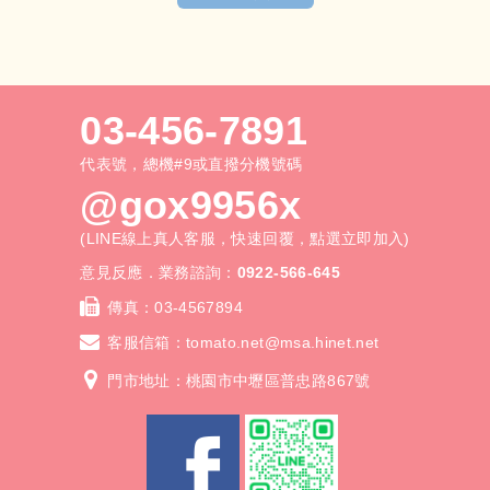
03-456-7891
代表號，總機#9或直撥分機號碼
@gox9956x
(LINE線上真人客服，快速回覆，點選立即加入)
意見反應．業務諮詢：
0922-566-645
傳真：
03-4567894
客服信箱：
tomato.net@msa.hinet.net
門市地址：桃園市中壢區普忠路867號