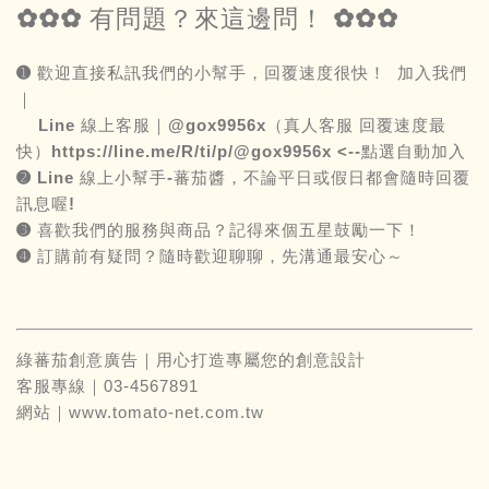
✿✿✿ 有問題？來這邊問！ ✿✿✿
➊ 歡迎直接私訊我們的小幫手，回覆速度很快！ 加入我們
｜
Line 線上客服｜@gox9956x（真人客服 回覆速度最
快）
https://line.me/R/ti/p/@gox9956x
<--點選自動加入
➋
Line
線上小幫手-蕃茄醬，不論平日或假日都會隨時回覆
訊息喔!
➌ 喜歡我們的服務與商品？記得來個五星鼓勵一下！
➍ 訂購前有疑問？隨時歡迎聊聊，先溝通最安心～
綠蕃茄創意廣告｜用心打造專屬您的創意設計
客服專線｜03-4567891
網站｜
www.tomato-net.com.tw