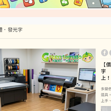
字體．發光字
【價
字
上
多變
道具
上手