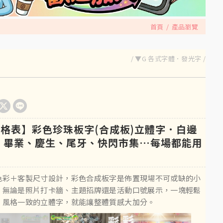
首頁
產品瀏覽
▼G 各式字體．發光字
格表】彩色珍珠板字(合成板)立體字．白邊
 畢業、慶生、尾牙、快閃市集…每場都能用
！
色彩＋客製尺寸設計，彩色合成板字是佈置現場不可或缺的小
。無論是照片打卡牆、主題招牌還是活動口號展示，一塊輕鬆
、風格一致的立體字，就能讓整體質感大加分。