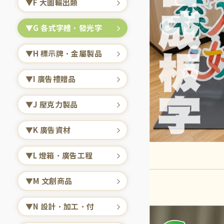
▼F 大圖輸出類
▼G 各式字體．發光字
▼H 標示牌．金屬製品
▼I 廣告禮贈品
▼J 壓克力製品
▼K 廣告資材
▼L 燈箱．廣告工程
▼M 文創商品
▼N 設計．加工．付