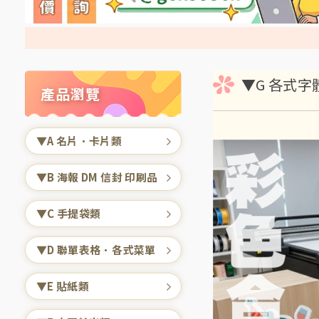
▼G 各式
產品瀏覽
▼A 名片．卡片類
▼B 海報 DM 信封 印刷品
▼C 手提袋類
▼D 聯單表格．各式菜單
▼E 貼紙類