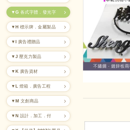
▼G 各式字體．發光字
▼H 標示牌．金屬製品
▼I 廣告禮贈品
▼J 壓克力製品
▼K 廣告資材
▼L 燈箱．廣告工程
▼M 文創商品
▼N 設計．加工．付