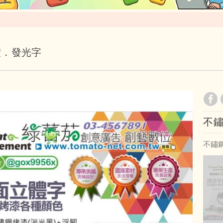
體．發光字
不
不鏽