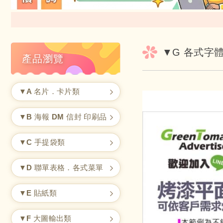
▼G 各式字
產品瀏覽
▼A 名片．卡片類
▼B 海報 DM 信封 印刷品
▼C 手提袋類
▼D 聯單表格．各式菜單
▼E 貼紙類
▼F 大圖輸出類