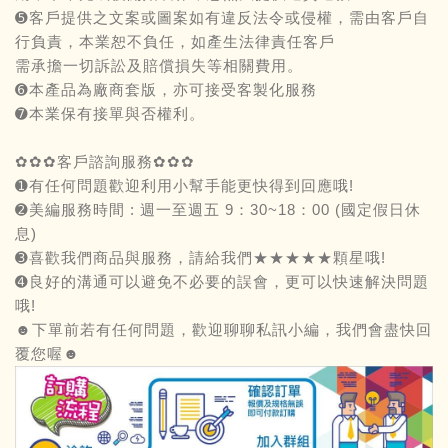
➎客戶提供之文案或圖案如有違反法令或侵權，需由客戶自
行負責，本業恕不負任，如產生法律責任客戶
需承擔一切訴訟及賠償損失等相關費用。
➏本產品為廠商套版，亦可接受客製化服務
➐本業保有接單與否權利。
✿✿✿客戶諮詢服務✿✿✿
➊有任何問題歡迎利用小幫手能更快得到回應哦!
➋美編服務時間 : 週一至週五 9：30~18：00 (國定假日休
息)
➌喜歡我們商品與服務，請給我們★★★★★顆星哦!
➍良好的溝通可以避免不必要的誤會，更可以快速解決問題
哦!
☻下單前若有任何問題，歡迎聊聊私訊小編，我們會盡快回
覆您喔☻