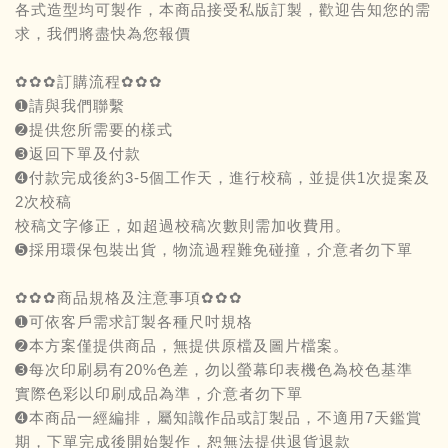
各式造型均可製作，本商品接受私版訂製，歡迎告知您的需
求，我們將盡快為您報價
✿✿✿訂購流程✿✿✿
➊請與我們聯繫
➋提供您所需要的樣式
➌返回下單及付款
➍付款完成後約3-5個工作天，進行校稿，並提供1次提案及
2次校稿
校稿文字修正，如超過校稿次數則需加收費用。
➎採用環保包裝出貨，物流過程難免碰撞，介意者勿下單
✿✿✿商品規格及注意事項✿✿✿
➊可依客戶需求訂製各種尺吋規格
➋本方案僅提供商品，無提供原檔及圖片檔案。
➌每次印刷易有20%色差，勿以螢幕印表機色為校色基準
實際色彩以印刷成品為準，介意者勿下單
➍本商品一經編排，屬知識作品或訂製品，不適用7天鑑賞
期，下單完成後開始製作，恕無法提供退貨退款